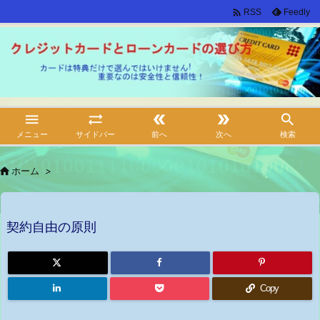

Feedly
RSS





メニュー
サイドバー
前へ
次へ
検索

ホーム
>
契約自由の原則
Copy