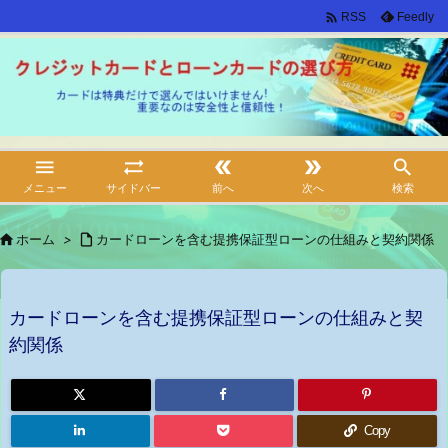

Feedly
RSS





メニュー
サイドバー
前へ
次へ
検索

ホーム
>

カードローンを含む提携保証型ローンの仕組みと契約関係
カードローンを含む提携保証型ローンの仕組みと契
約関係
Copy