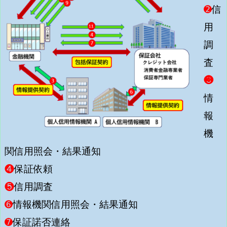
➋
信
用
調
査
❸
情
報
機
関信用照会・結果通知
❹
保証依頼
❺
信用調査
➏
情報機関信用照会・結果通知
➐
保証諾否連絡