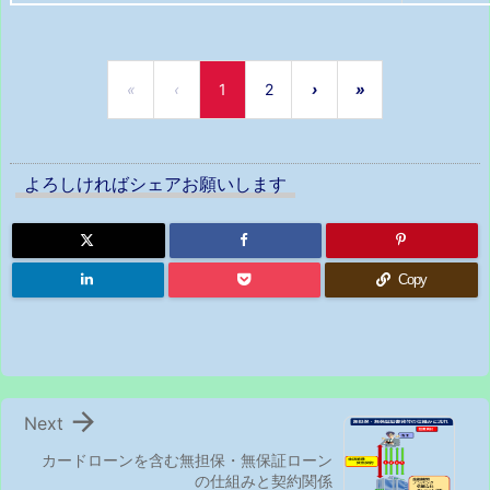
«
‹
1
2
›
»
よろしければシェアお願いします
Copy

Next
カードローンを含む無担保・無保証ローン
の仕組みと契約関係