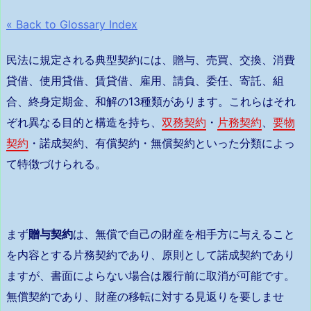
« Back to Glossary Index
民法に規定される典型契約には、贈与、売買、交換、消費
貸借、使用貸借、賃貸借、雇用、請負、委任、寄託、組
合、終身定期金、和解の13種類があります。これらはそれ
ぞれ異なる目的と構造を持ち、
双務契約
・
片務契約
、
要物
契約
・諾成契約、有償契約・無償契約といった分類によっ
て特徴づけられる。
まず
贈与契約
は、無償で自己の財産を相手方に与えること
を内容とする片務契約であり、原則として諾成契約であり
ますが、書面によらない場合は履行前に取消が可能です。
無償契約であり、財産の移転に対する見返りを要しませ