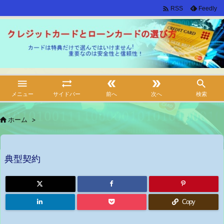

Feedly
RSS





メニュー
サイドバー
前へ
次へ
検索

ホーム
>
典型契約
Copy