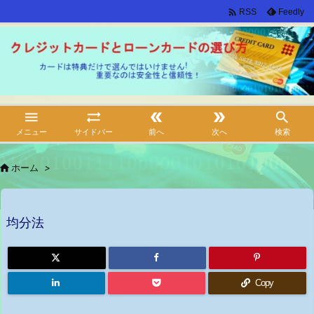

Feedly
RSS





メニュー
サイドバー
前へ
次へ
検索

ホーム
>
均分法
Copy