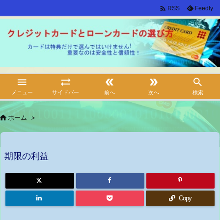

Feedly
RSS





メニュー
サイドバー
前へ
次へ
検索

ホーム
>
期限の利益
Copy